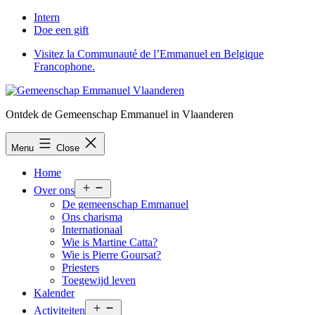
Skip
Intern
to
Doe een gift
content
Visitez la Communauté de l’Emmanuel en Belgique
Francophone.
Gemeenschap
Ontdek de Gemeenschap Emmanuel in Vlaanderen
Emmanuel
Menu
Close
Vlaanderen
Home
Open
Over ons
menu
De gemeenschap Emmanuel
Ons charisma
Internationaal
Wie is Martine Catta?
Wie is Pierre Goursat?
Priesters
Toegewijd leven
Kalender
Open
Activiteiten