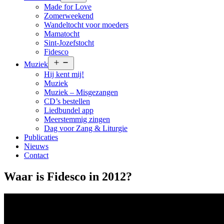
menu
Made for Love
Zomerweekend
Wandeltocht voor moeders
Mamatocht
Sint-Jozefstocht
Fidesco
Open
Muziek
menu
Hij kent mij!
Muziek
Muziek – Misgezangen
CD’s bestellen
Liedbundel app
Meerstemmig zingen
Dag voor Zang & Liturgie
Publicaties
Nieuws
Contact
Waar is Fidesco in 2012?